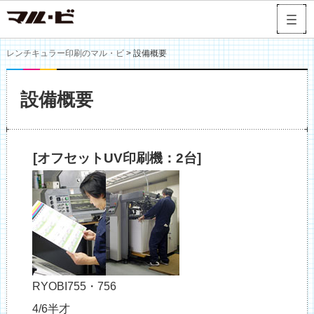
レンチキュラー印刷のマル・ビ
> 設備概要
設備概要
[
オフセットUV印刷機：2台
]
RYOBI755・756
4/6半才